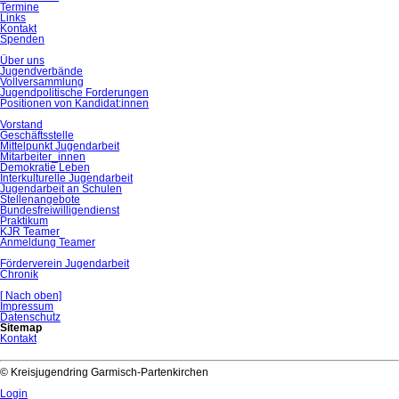
Termine
Links
Kontakt
Spenden
Über uns
Jugendverbände
Vollversammlung
Jugendpolitische Forderungen
Positionen von Kandidat:innen
Vorstand
Geschäftsstelle
Mittelpunkt Jugendarbeit
Mitarbeiter_innen
Demokratie Leben
Interkulturelle Jugendarbeit
Jugendarbeit an Schulen
Stellenangebote
Bundesfreiwilligendienst
Praktikum
KJR Teamer
Anmeldung Teamer
Förderverein Jugendarbeit
Chronik
[
Nach oben]
Navigation
Impressum
überspringen
Datenschutz
Sitemap
Kontakt
© Kreisjugendring Garmisch-Partenkirchen
Login