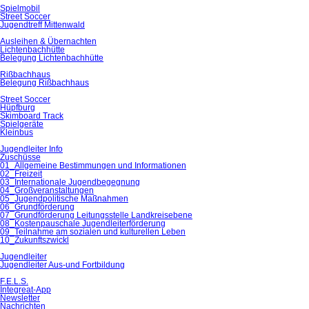
Spielmobil
Street Soccer
Jugendtreff Mittenwald
Ausleihen & Übernachten
Lichtenbachhütte
Belegung Lichtenbachhütte
Rißbachhaus
Belegung Rißbachhaus
Street Soccer
Hüpfburg
Skimboard Track
Spielgeräte
Kleinbus
Jugendleiter Info
Zuschüsse
01_Allgemeine Bestimmungen und Informationen
02_Freizeit
03_Internationale Jugendbegegnung
04_Großveranstaltungen
05_Jugendpolitische Maßnahmen
06_Grundförderung
07_Grundförderung Leitungsstelle Landkreisebene
08_Kostenpauschale Jugendleiterförderung
09_Teilnahme am sozialen und kulturellen Leben
10_Zukunftszwickl
Jugendleiter
Jugendleiter Aus-und Fortbildung
F.E.L.S.
Integreat-App
Newsletter
Nachrichten