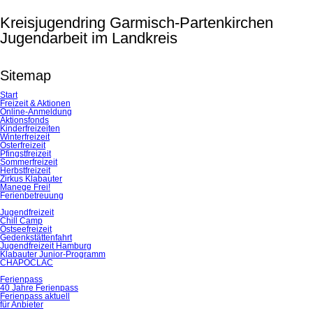
Kreisjugendring Garmisch-Partenkirchen
Jugendarbeit im Landkreis
Sitemap
Start
Freizeit & Aktionen
Online-Anmeldung
Aktionsfonds
Kinderfreizeiten
Winterfreizeit
Osterfreizeit
Pfingstfreizeit
Sommerfreizeit
Herbstfreizeit
Zirkus Klabauter
Manege Frei!
Ferienbetreuung
Jugendfreizeit
Chill Camp
Ostseefreizeit
Gedenkstättenfahrt
Jugendfreizeit Hamburg
Klabauter Junior-Programm
CHAPOCLAC
Ferienpass
40 Jahre Ferienpass
Ferienpass aktuell
für Anbieter